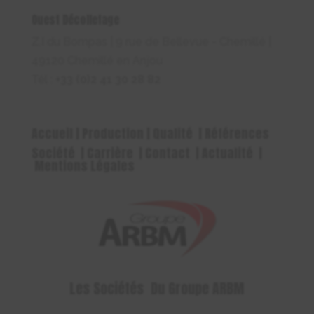
Ouest Décolletage
Z.I du Bompas | 9 rue de Bellevue - Chemillé |
49120 Chemillé en Anjou
Tél :
+33 (0)2 41 30 28 82
Accueil
|
Production
|
Qualité
|
Références
Société
|
Carrière
|
Contact
|
Actualité
|
Mentions Légales
Les
Sociétés
Du Groupe ARBM