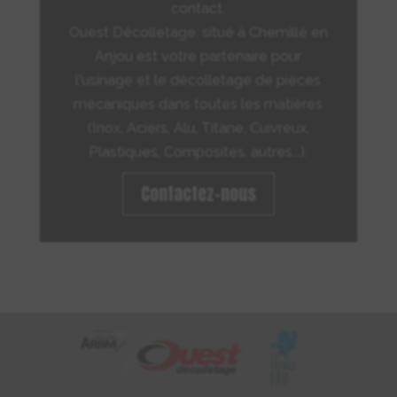
contact.
Ouest Décolletage, situé à Chemillé en
Anjou est votre partenaire pour
l'usinage et le décolletage de pièces
mécaniques dans toutes les matières
(Inox, Aciers, Alu, Titane, Cuivreux,
Plastiques, Composites, autres...).
Contactez-nous