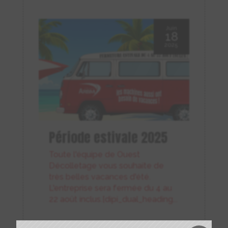
Juin
18
2025
Période estivale 2025
Toute l'équipe de Ouest
Décolletage vous souhaite de
très belles vacances d'été.
L'entreprise sera fermée du 4 au
22 août inclus.[dipi_dual_heading...