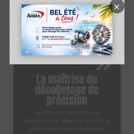
×

La maîtrise du
décolletage de
précision
Vous pouvez nous contacter
directement par téléphone au 02 41 30
28 82 ou bien via le formulaire de